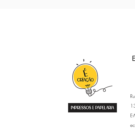
Ru
13
E-
ec